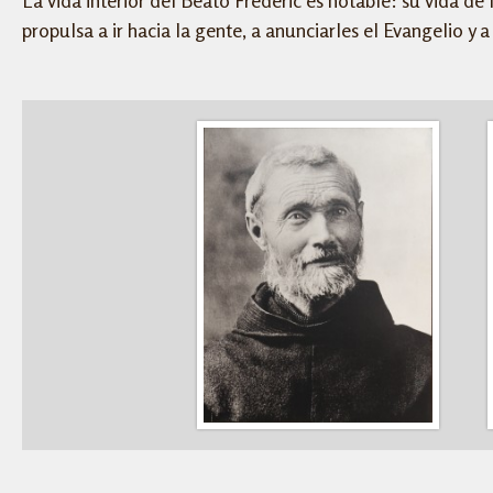
La vida interior del Beato Frédéric es notable: su vida de 
propulsa a ir hacia la gente, a anunciarles el Evangelio y 