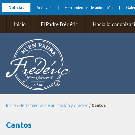
Noticias
Archivos
Herramientas de animación
Galer
Inicio
El Padre Frédéric
Hacia la canonizac
Inicio
/
Herramientas de animación y oración
/
Cantos
Cantos